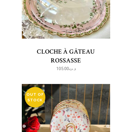
CLOCHE À GÂTEAU
ROSSASSE
105.00
د.ت
OUT OF
STOCK