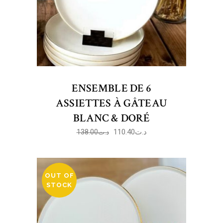
ENSEMBLE DE 6
ASSIETTES À GÂTEAU
BLANC & DORÉ
110.40
د.ت
138.00
د.ت
OUT OF
STOCK