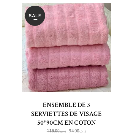
SALE
ENSEMBLE DE 3
SERVIETTES DE VISAGE
50*90CM EN COTON
94.00
د.ت
118.00
د.ت