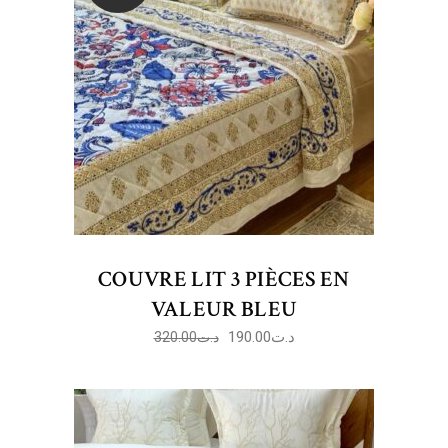
COUVRE LIT 3 PIÈCES EN
VALEUR BLEU
190.00
د.ت
320.00
د.ت