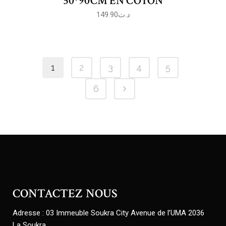
50*90CM EN COTON
149.90
د.ت
1
2
3
4
5
6
CONTACTEZ NOUS
Adresse : 03 Immeuble Soukra City Avenue de l’UMA 2036
La Soukra