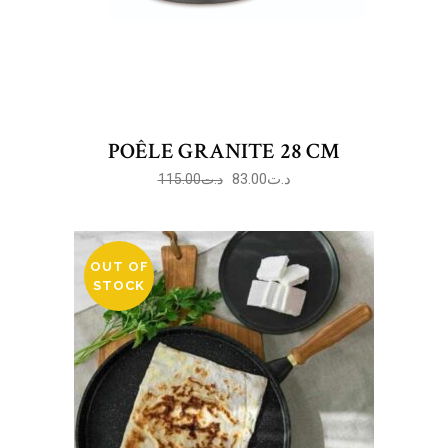
POÊLE GRANITE 28 CM
83.00
د.ت
115.00
د.ت
OUT OF
STOCK