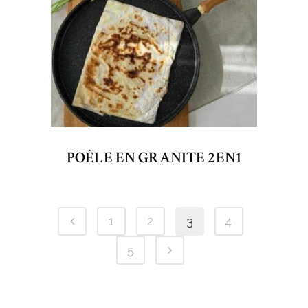
POÊLE EN GRANITE 2EN1
1
2
3
4
5