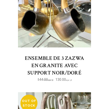
ENSEMBLE DE 3 ZAZWA
EN GRANITE AVEC
SUPPORT NOIR/DORÉ
130.00
د.ت
144.00
د.ت
OUT OF
STOCK