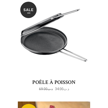
SALE
POÊLE À POISSON
34.00
د.ت
69.00
د.ت