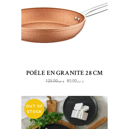
POÊLE EN GRANITE 28 CM
85.00
د.ت
125.00
د.ت
OUT OF
STOCK