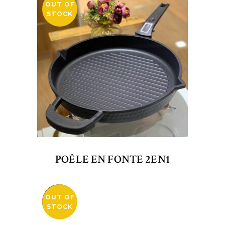
OUT OF
STOCK
POÊLE EN FONTE 2EN1
OUT OF
SALE
STOCK