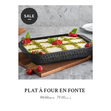
SALE
PLAT À FOUR EN FONTE
79.00
د.ت
99.00
د.ت